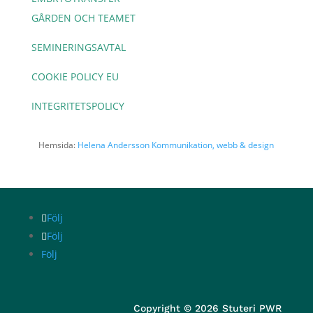
GÅRDEN OCH TEAMET
SEMINERINGSAVTAL
COOKIE POLICY EU
INTEGRITETSPOLICY
Hemsida:
Helena Andersson Kommunikation, webb & design
Följ
Följ
Följ
Copyright © 2026 Stuteri PWR