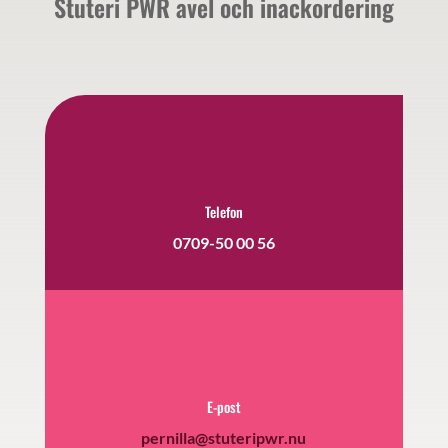
Stuteri PWR avel och inackordering
Telefon
0709-50 00 56
E-post
pernilla@stuteripwr.nu