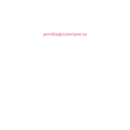
E-post
pernilla@stuteripwr.nu

Adress
Svarthults Gård
57474 Ramkvilla