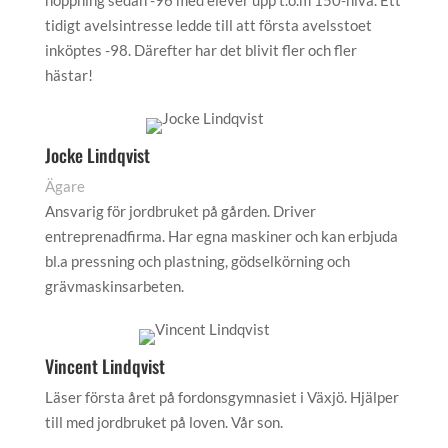
hoppning sedan -96 med elever upp t.o.m 150-nivå. Ett
tidigt avelsintresse ledde till att första avelsstoet
inköptes -98. Därefter har det blivit fler och fler
hästar!
Jocke Lindqvist
Ägare
Ansvarig för jordbruket på gården. Driver
entreprenadfirma. Har egna maskiner och kan erbjuda
bl.a pressning och plastning, gödselkörning och
grävmaskinsarbeten.
Vincent Lindqvist
Läser första året på fordonsgymnasiet i Växjö. Hjälper
till med jordbruket på loven. Vår son.