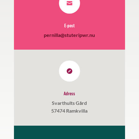

E-post
pernilla@stuteripwr.nu

Adress
Svarthults Gård
57474 Ramkvilla