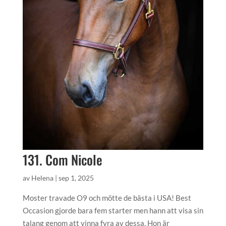
131. Com Nicole
av
Helena
|
sep 1, 2025
Moster travade O9 och mötte de bästa i USA! Best
Occasion gjorde bara fem starter men hann att visa sin
talang genom att vinna fyra av dessa. Hon är