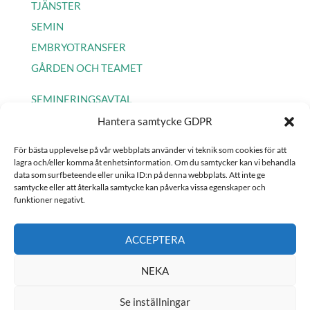
TJÄNSTER
SEMIN
EMBRYOTRANSFER
GÅRDEN OCH TEAMET
SEMINERINGSAVTAL
Hantera samtycke GDPR
COOKIE POLICY EU
För bästa upplevelse på vår webbplats använder vi teknik som cookies för att
INTEGRITETSPOLICY
lagra och/eller komma åt enhetsinformation. Om du ​​samtycker kan vi behandla
data som surfbeteende eller unika ID:n på denna webbplats. Att inte ge
samtycke eller att återkalla samtycke kan påverka vissa egenskaper och
funktioner negativt.
Hemsida:
Helena Andersson Kommunikation, webb & design
ACCEPTERA
NEKA
Se inställningar