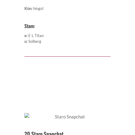
Kön
:
hingst
Stam:
e
:
E L Titan
u
:
Solberg
20 Staro Snapchat