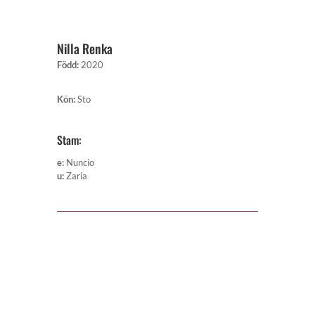
Nilla Renka
Född
:
2020
Kön
:
Sto
Stam:
e
:
Nuncio
u
:
Zaria