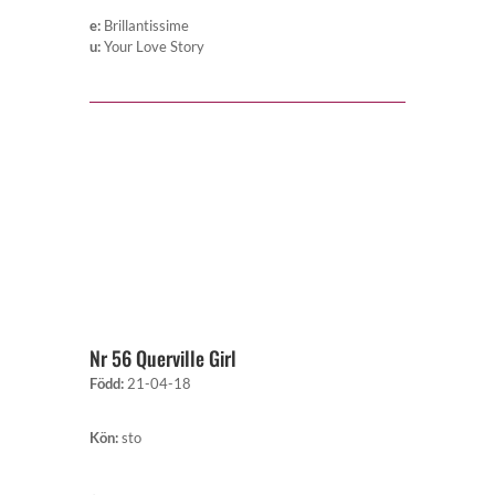
e
:
Brillantissime
u
:
Your Love Story
Nr 56 Querville Girl
Född
:
21-04-18
Kön
:
sto