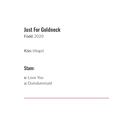
Just For Goldneck
Född
:
2020
Kön
:
Hingst
Stam:
e
:
Love You
u
:
Dumdummaid