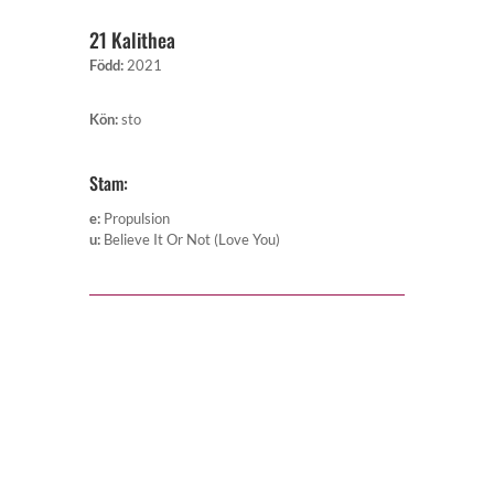
21 Kalithea
Född
:
2021
Kön
:
sto
Stam:
e
:
Propulsion
u
:
Believe It Or Not (Love You)