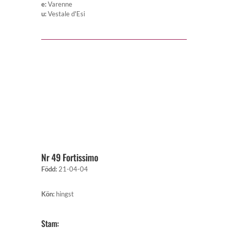
e
:
Varenne
u
:
Vestale d'Esi
Nr 49 Fortissimo
Född
:
21-04-04
Kön
:
hingst
Stam: