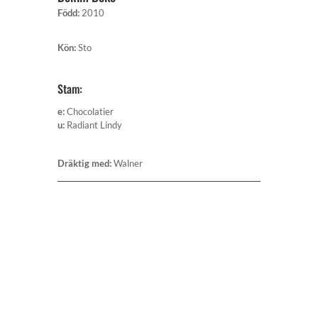
Född
:
2010
Kön
:
Sto
Stam:
e
:
Chocolatier
u
:
Radiant Lindy
Dräktig med
:
Walner