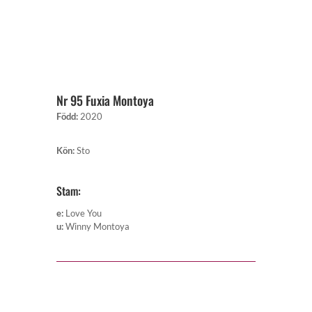
Nr 95 Fuxia Montoya
Född
:
2020
Kön
:
Sto
Stam:
e
:
Love You
u
:
Winny Montoya