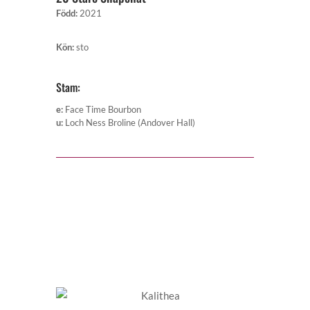
Född
:
2021
Kön
:
sto
Stam:
e
:
Face Time Bourbon
u
:
Loch Ness Broline (Andover Hall)