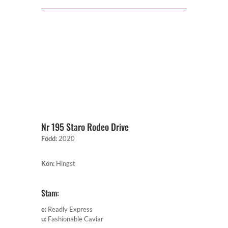
Nr 195 Staro Rodeo Drive
Född
:
2020
Kön
:
Hingst
Stam:
e
:
Readly Express
u
:
Fashionable Caviar