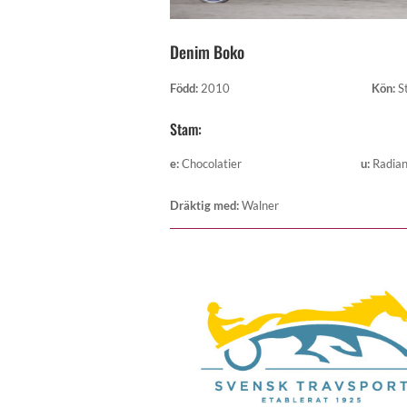
Denim Boko
Född
:
2010
Kön
:
S
Stam:
e
:
Chocolatier
u
:
Radian
Dräktig med
:
Walner