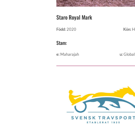
Staro Royal Mark
Född
:
2020
Kön
:
H
Stam:
e
:
Maharajah
u
:
Globa