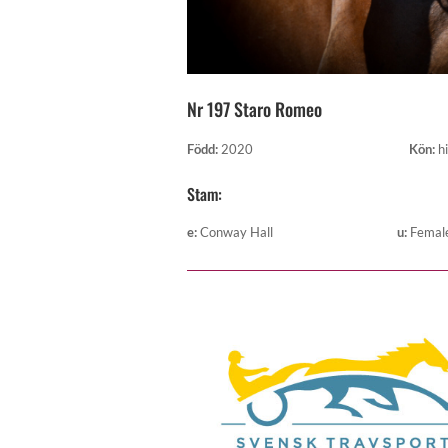
Nr 197 Staro Romeo
Född
:
2020
Kön
:
h
Stam:
e
:
Conway Hall
u
:
Femal