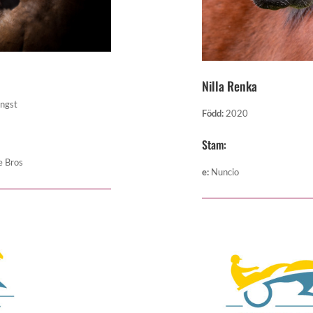
Nilla Renka
ingst
Född
:
2020
Stam:
e Bros
e
:
Nuncio