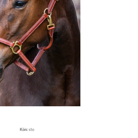
Kön
:
sto