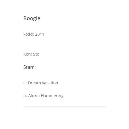
Boogie
Född
:
2011
Kön
:
Sto
Stam:
e
:
Dream vacation
u
:
Alexia Hammering