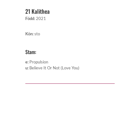
21 Kalithea
Född
:
2021
Kön
:
sto
Stam:
e
:
Propulsion
u
:
Believe It Or Not (Love You)