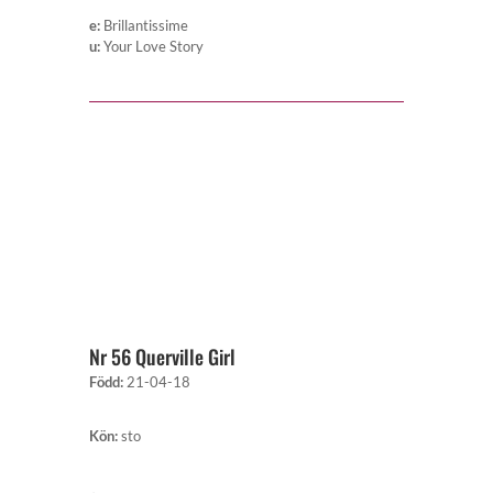
e
:
Brillantissime
u
:
Your Love Story
Nr 56 Querville Girl
Född
:
21-04-18
Kön
:
sto