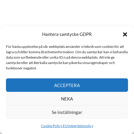
Hantera samtycke GDPR
För bästa upplevelse på vår webbplats använder vi teknik som cookies för att
lagra och/eller komma åt enhetsinformation. Om du ​​samtycker kan vi behandla
data som surfbeteende eller unika ID:n på denna webbplats. Att inte ge
samtycke eller att återkalla samtycke kan påverka vissa egenskaper och
funktioner negativt.
101 Staro Showtime
Född
:
2021-04-07
ACCEPTERA
Kön
:
sto
NEKA
Stam:
Se inställningar
e
:
Explosive Matter
u
:
Thai Sarahya
Cookie Policy EU
Integritetspolicy