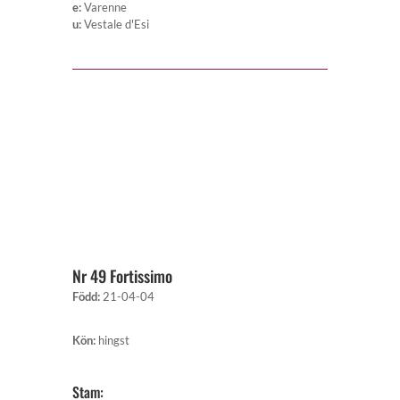
e
:
Varenne
u
:
Vestale d'Esi
Nr 49 Fortissimo
Född
:
21-04-04
Kön
:
hingst
Stam: