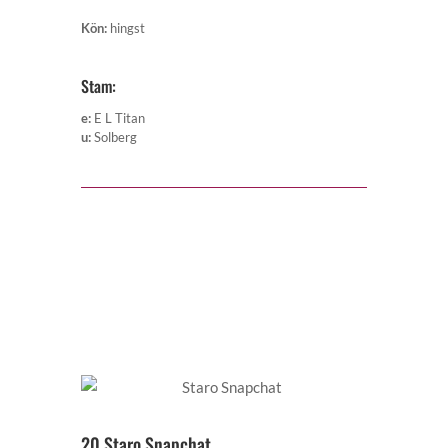
Kön
:
hingst
Stam:
e
:
E L Titan
u
:
Solberg
20 Staro Snapchat