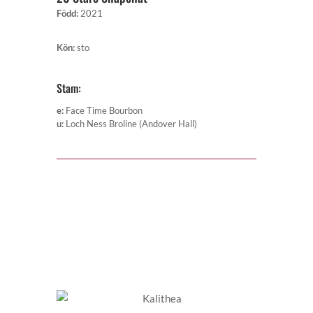
Född
:
2021
Kön
:
sto
Stam:
e
:
Face Time Bourbon
u
:
Loch Ness Broline (Andover Hall)