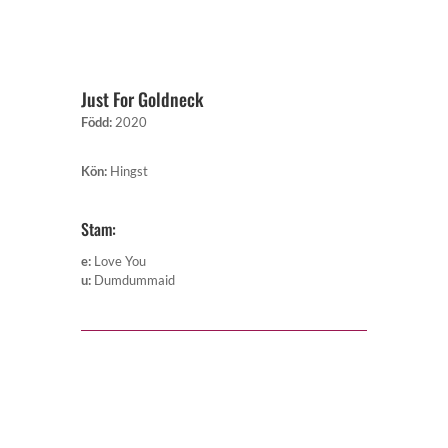
Just For Goldneck
Född
:
2020
Kön
:
Hingst
Stam:
e
:
Love You
u
:
Dumdummaid