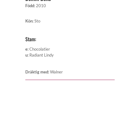
Född
:
2010
Kön
:
Sto
Stam:
e
:
Chocolatier
u
:
Radiant Lindy
Dräktig med
:
Walner