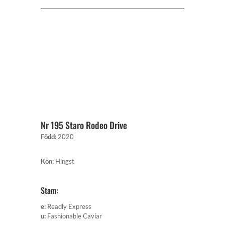
Nr 195 Staro Rodeo Drive
Född
:
2020
Kön
:
Hingst
Stam:
e
:
Readly Express
u
:
Fashionable Caviar