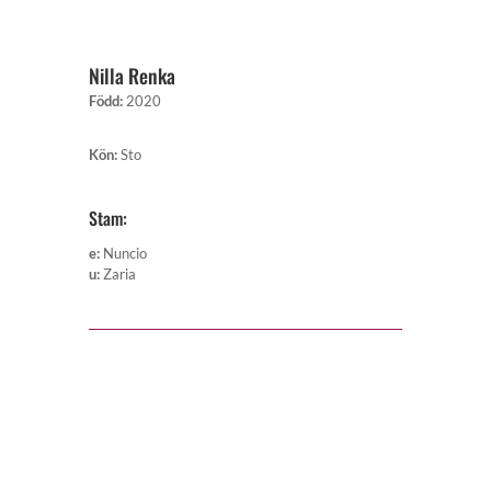
Nilla Renka
Född
:
2020
Kön
:
Sto
Stam:
e
:
Nuncio
u
:
Zaria