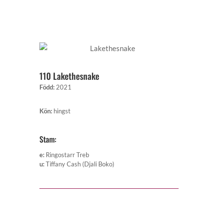
110 Lakethesnake
Född
:
2021
Kön
:
hingst
Stam:
e
:
Ringostarr Treb
u
:
Tiffany Cash (Djali Boko)