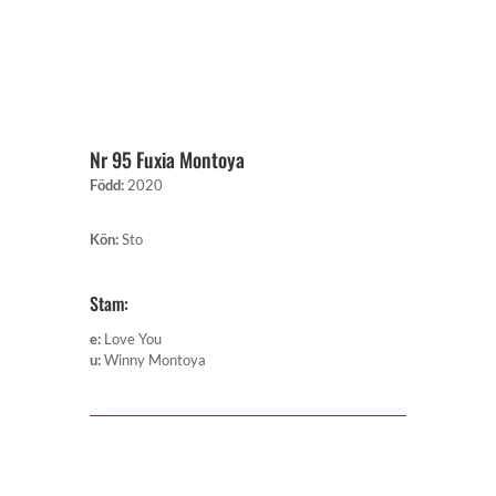
Nr 95 Fuxia Montoya
Född
:
2020
Kön
:
Sto
Stam:
e
:
Love You
u
:
Winny Montoya