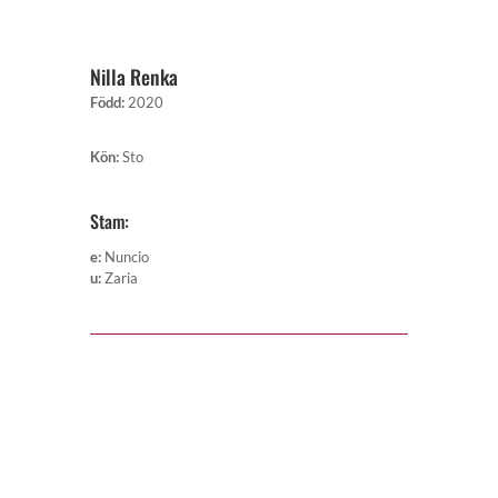
Nilla Renka
Född
:
2020
Kön
:
Sto
Stam:
e
:
Nuncio
u
:
Zaria