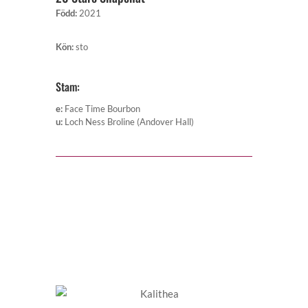
Född
:
2021
Kön
:
sto
Stam:
e
:
Face Time Bourbon
u
:
Loch Ness Broline (Andover Hall)