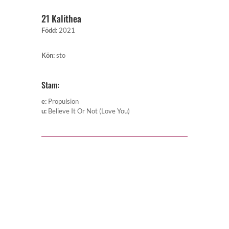
21 Kalithea
Född
:
2021
Kön
:
sto
Stam:
e
:
Propulsion
u
:
Believe It Or Not (Love You)