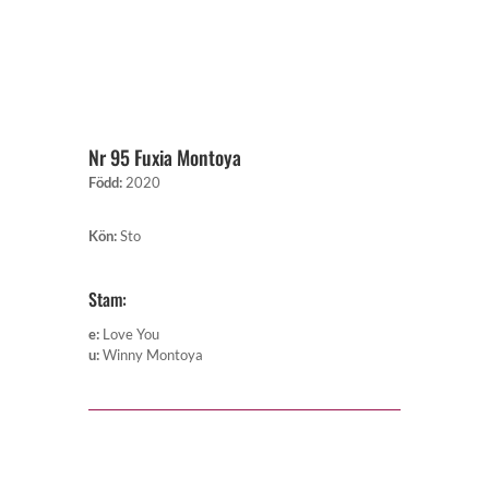
Nr 95 Fuxia Montoya
Född
:
2020
Kön
:
Sto
Stam:
e
:
Love You
u
:
Winny Montoya