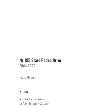
Nr 195 Staro Rodeo Drive
Född
:
2020
Kön
:
Hingst
Stam:
e
:
Readly Express
u
:
Fashionable Caviar