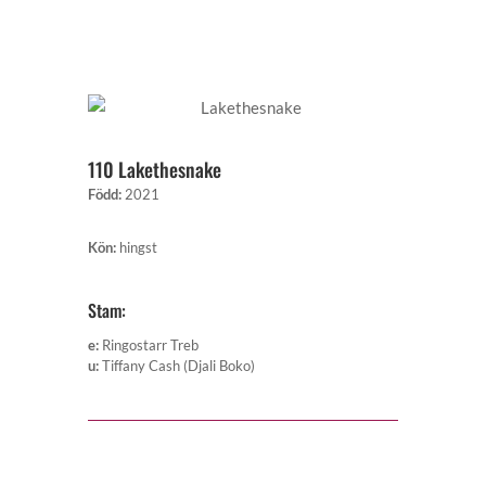
110 Lakethesnake
Född
:
2021
Kön
:
hingst
Stam:
e
:
Ringostarr Treb
u
:
Tiffany Cash (Djali Boko)