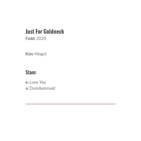
Just For Goldneck
Född
:
2020
Kön
:
Hingst
Stam:
e
:
Love You
u
:
Dumdummaid