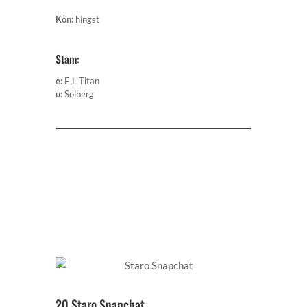
Kön
:
hingst
Stam:
e
:
E L Titan
u
:
Solberg
20 Staro Snapchat