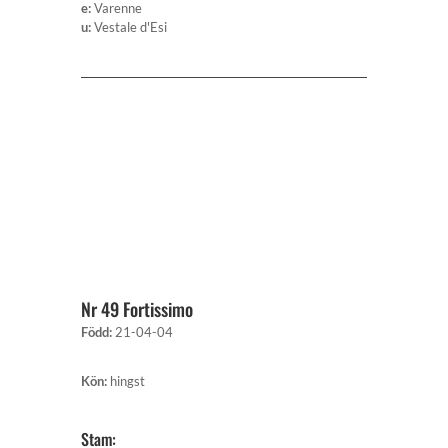
e
:
Varenne
u
:
Vestale d'Esi
Nr 49 Fortissimo
Född
:
21-04-04
Kön
:
hingst
Stam: