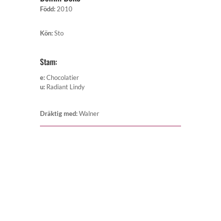
Född
:
2010
Kön
:
Sto
Stam:
e
:
Chocolatier
u
:
Radiant Lindy
Dräktig med
:
Walner