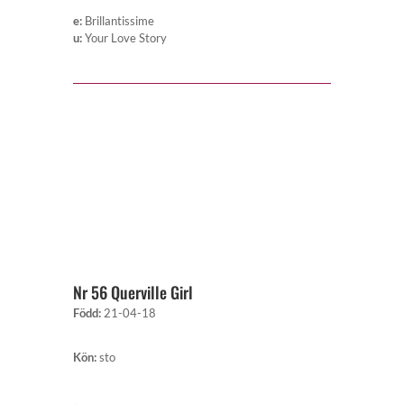
e
:
Brillantissime
u
:
Your Love Story
Nr 56 Querville Girl
Född
:
21-04-18
Kön
:
sto