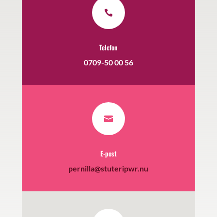

Telefon
0709-50 00 56

E-post
pernilla@stuteripwr.nu