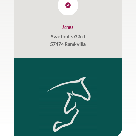

Adress
Svarthults Gård
57474 Ramkvilla