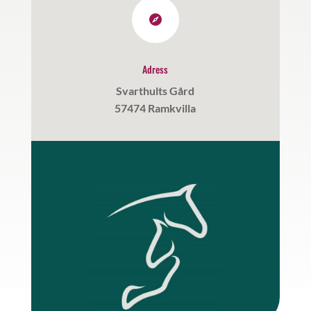

Adress
Svarthults Gård
57474 Ramkvilla