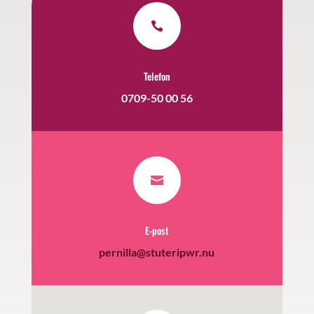

Telefon
0709-50 00 56

E-post
pernilla@stuteripwr.nu