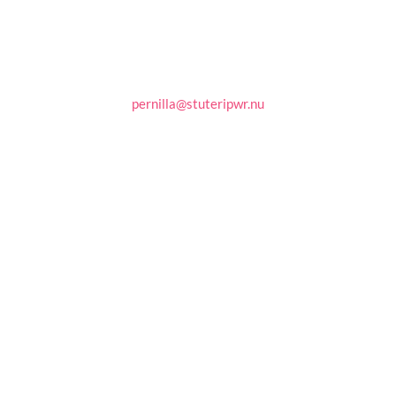
E-post
pernilla@stuteripwr.nu
Adress
Svarthults Gård
57474 Ramkvilla