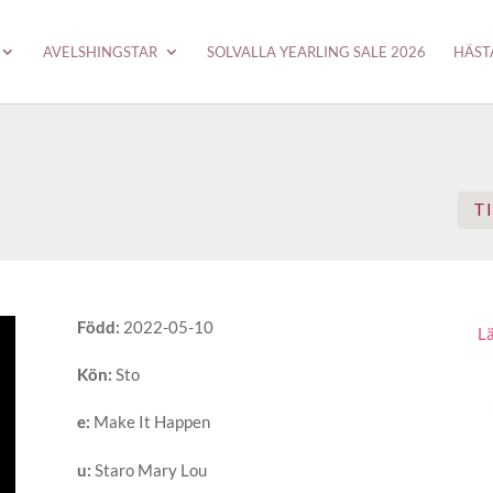
AVELSHINGSTAR
SOLVALLA YEARLING SALE 2026
HÄST
T
Född
:
2022-05-10
Lä
Kön
:
Sto
e
:
Make It Happen
u
:
Staro Mary Lou