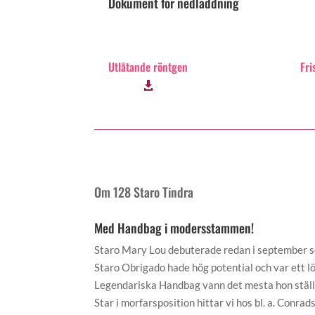
Dokument för nedladdning
Utlåtande röntgen
Fri
Om 128 Staro Tindra
Med Handbag i modersstammen!
Staro Mary Lou debuterade redan i september 
Staro Obrigado hade hög potential och var ett lö
Legendariska Handbag vann det mesta hon ställde
Star i morfarsposition hittar vi hos bl. a. Conra