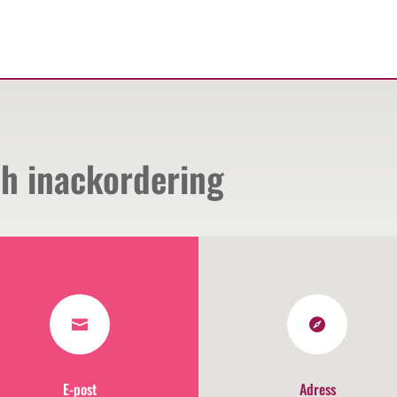
ch inackordering


E-post
Adress