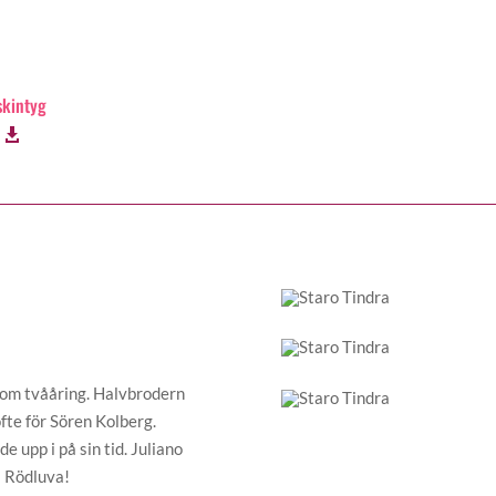
skintyg
som tvååring. Halvbrodern
fte för Sören Kolberg.
 upp i på sin tid. Juliano
ds Rödluva!