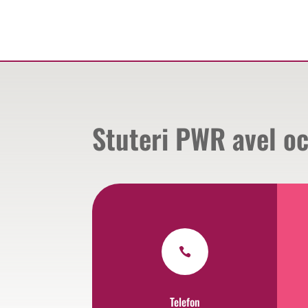
Stuteri PWR avel o

Telefon