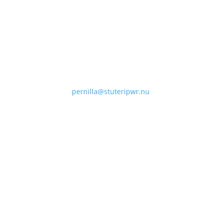
Telefon
0709-50 00 56
E-post
pernilla@stuteripwr.nu
Adress
Svarthults Gård
57474 Ramkvilla