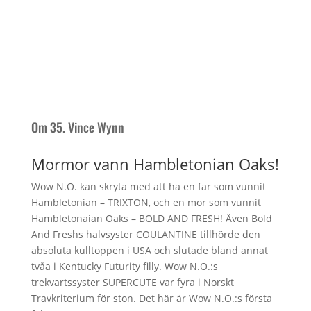
Om 35. Vince Wynn
Mormor vann Hambletonian Oaks!
Wow N.O. kan skryta med att ha en far som vunnit
Hambletonian – TRIXTON, och en mor som vunnit
Hambletonaian Oaks – BOLD AND FRESH! Även Bold
And Freshs halvsyster COULANTINE tillhörde den
absoluta kulltoppen i USA och slutade bland annat
tvåa i Kentucky Futurity filly. Wow N.O.:s
trekvartssyster SUPERCUTE var fyra i Norskt
Travkriterium för ston. Det här är Wow N.O.:s första