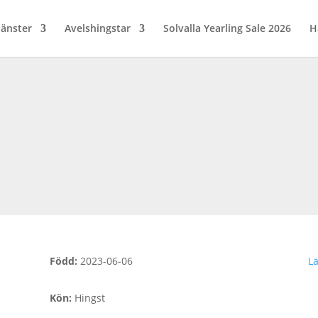
jänster
Avelshingstar
Solvalla Yearling Sale 2026
H
Född
:
2023-06-06
Lä
Kön
:
Hingst