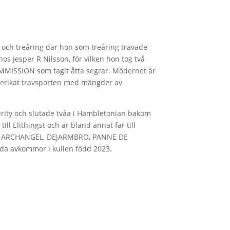
 och treåring där hon som treåring travade
 hos Jesper R Nilsson, för vilken hon tog två
MMISSION som tagit åtta segrar. Mödernet är
berikat travsporten med mängder av
rity och slutade tvåa i Hambletonian bakom
l Elithingst och är bland annat far till
, ARCHANGEL, DEJARMBRO, PANNE DE
da avkommor i kullen född 2023.