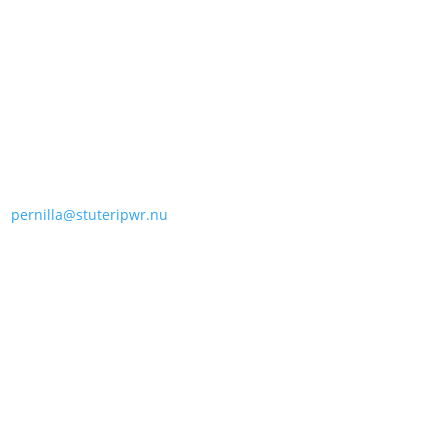
ckordering
E-post
Adress
pernilla@stuteripwr.nu
Svarthults Gård
57474 Ramkvilla