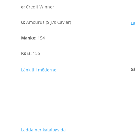
e
:
Credit Winner
u
:
Amourus (S.J.'s Caviar)
Lä
Manke
:
154
Kors
:
155
Sä
Länk till möderne
Ladda ner katalogsida