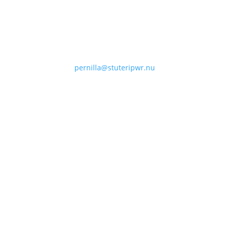
E-post
pernilla@stuteripwr.nu
Adress
Svarthults Gård
57474 Ramkvilla