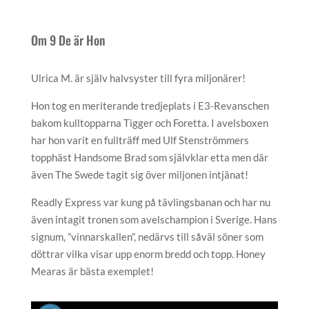
Om 9 De är Hon
Ulrica M. är själv halvsyster till fyra miljonärer!
Hon tog en meriterande tredjeplats i E3-Revanschen
bakom kulltopparna Tigger och Foretta. I avelsboxen
har hon varit en fullträff med Ulf Stenströmmers
topphäst Handsome Brad som självklar etta men där
även The Swede tagit sig över miljonen intjänat!
Readly Express var kung på tävlingsbanan och har nu
även intagit tronen som avelschampion i Sverige. Hans
signum, ”vinnarskallen”, nedärvs till såväl söner som
döttrar vilka visar upp enorm bredd och topp. Honey
Mearas är bästa exemplet!