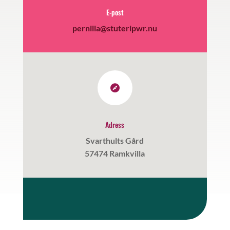
E-post
pernilla@stuteripwr.nu

Adress
Svarthults Gård
57474 Ramkvilla