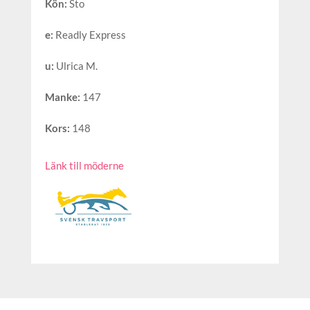
Kön
:
Sto
e
:
Readly Express
u
:
Ulrica M.
Manke
:
147
Kors
:
148
Länk till möderne