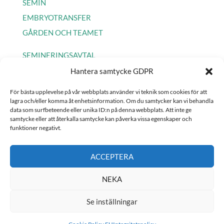
SEMIN
EMBRYOTRANSFER
GÅRDEN OCH TEAMET
SEMINERINGSAVTAL
Hantera samtycke GDPR
COOKIE POLICY EU
För bästa upplevelse på vår webbplats använder vi teknik som cookies för att
INTEGRITETSPOLICY
lagra och/eller komma åt enhetsinformation. Om du ​​samtycker kan vi behandla
data som surfbeteende eller unika ID:n på denna webbplats. Att inte ge
samtycke eller att återkalla samtycke kan påverka vissa egenskaper och
funktioner negativt.
Hemsida:
Helena Andersson Kommunikation, webb & design
ACCEPTERA
NEKA
Se inställningar
Copyright © 2026 Stuteri PWR