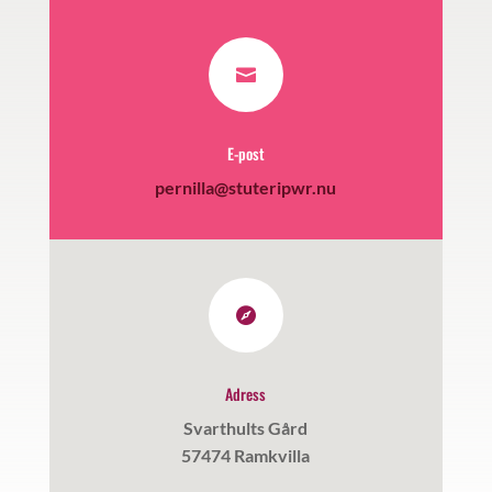

E-post
pernilla@stuteripwr.nu

Adress
Svarthults Gård
57474 Ramkvilla