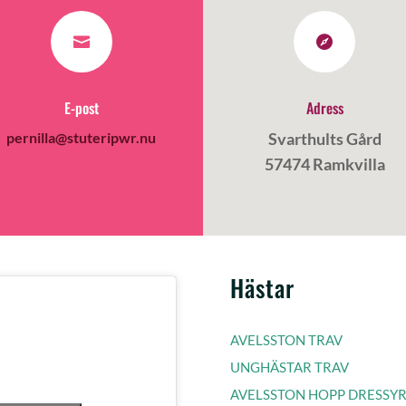


E-post
Adress
pernilla@stuteripwr.nu
Svarthults Gård
57474 Ramkvilla
Hästar
AVELSSTON TRAV
UNGHÄSTAR TRAV
AVELSSTON HOPP DRESSY