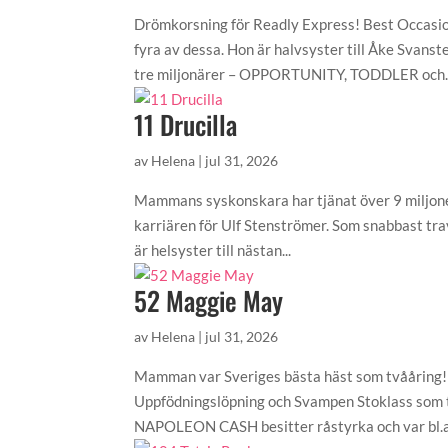
Drömkorsning för Readly Express! Best Occasio
fyra av dessa. Hon är halvsyster till Åke Sv
tre miljonärer – OPPORTUNITY, TODDLER och..
11 Drucilla
av
Helena
|
jul 31, 2026
Mammans syskonskara har tjänat över 9 miljoner
karriären för Ulf Stenströmer. Som snabbast tr
är helsyster till nästan...
52 Maggie May
av
Helena
|
jul 31, 2026
Mamman var Sveriges bästa häst som tvååring!
Uppfödningslöpning och Svampen Stoklass som två
NAPOLEON CASH besitter råstyrka och var bl.a. 