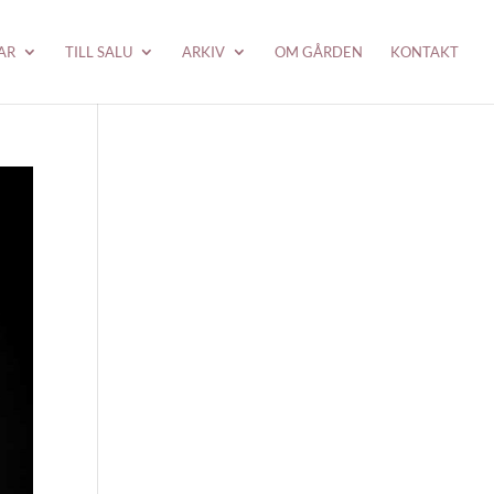
AR
TILL SALU
ARKIV
OM GÅRDEN
KONTAKT