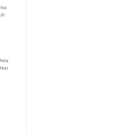
inna
ill
 hela
 Hon