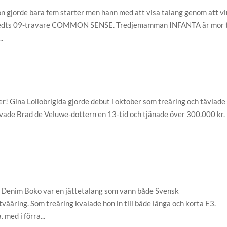
n gjorde bara fem starter men hann med att visa talang genom att v
anstedts 09-travare COMMON SENSE. Tredjemamman INFANTA är mor t
.
! Gina Lollobrigida gjorde debut i oktober som treåring och tävlade
avade Brad de Veluwe-dottern en 13-tid och tjänade över 300.000 kr.
 Denim Boko var en jättetalang som vann både Svensk
åring. Som treåring kvalade hon in till både långa och korta E3.
med i förra...